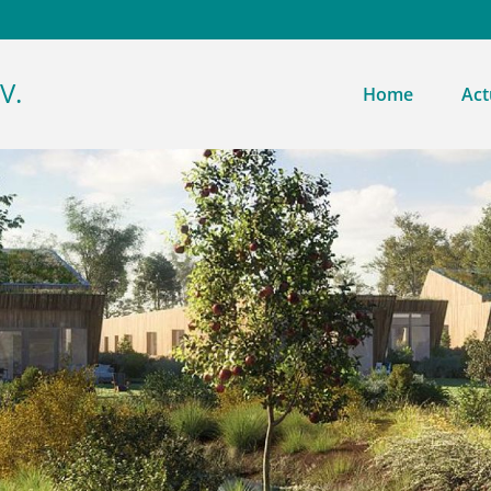
V.
Home
Act