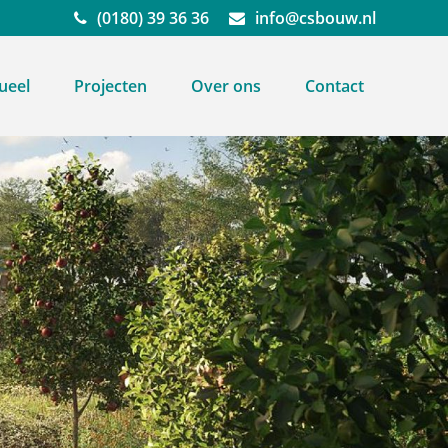
(0180) 39 36 36
info@csbouw.nl
ueel
Projecten
Over ons
Contact